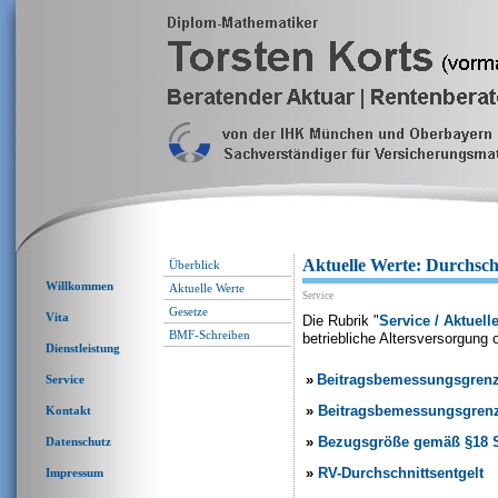
Aktuelle Werte: Durchsch
Überblick
Willkommen
Aktuelle Werte
Service
Gesetze
Vita
Die Rubrik "
Service / Aktuell
BMF-Schreiben
betriebliche Altersversorgung 
Dienstleistung
»
Beitragsbemessungsgren
Service
»
Beitragsbemessungsgren
Kontakt
»
Bezugsgröße gemäß §18 
Datenschutz
»
RV-Durchschnittsentgelt
Impressum